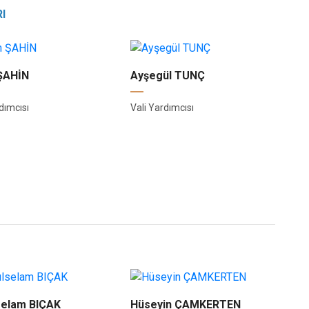
I
 ŞAHİN
Ayşegül TUNÇ
dımcısı
Vali Yardımcısı
selam BIÇAK
Hüseyin ÇAMKERTEN