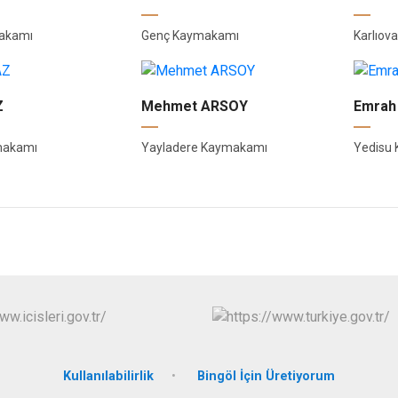
makamı
Genç Kaymakamı
Karlıo
Z
Mehmet ARSOY
Emrah
makamı
Yayladere Kaymakamı
Yedisu
Kullanılabilirlik
Bingöl İçin Üretiyorum