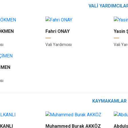
VALİ YARDIMCILAR
GÖKMEN
Fahri ONAY
Yasin
sı
Vali Yardımcısı
Vali Yar
ÇİMEN
sı
KAYMAKAMLAR
LKANLI
Muhammed Burak AKKÖZ
Abdul