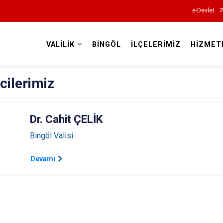
e-Devlet
VALİLİK
BİNGÖL
İLÇELERİMİZ
HİZMET
Valilikler
cilerimiz
Dr. Cahit ÇELİK
Bingöl Valisi
Devamı