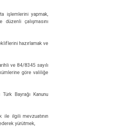
rta işlemlerini yapmak,
de düzenli çalışmasını
kliflerini hazırlamak ve
rihli ve 84/8345 sayılı
kümlerine göre valiliğe
ı Türk Bayrağı Kanunu
ile ilgili mevzuatının
 ederek yürütmek,