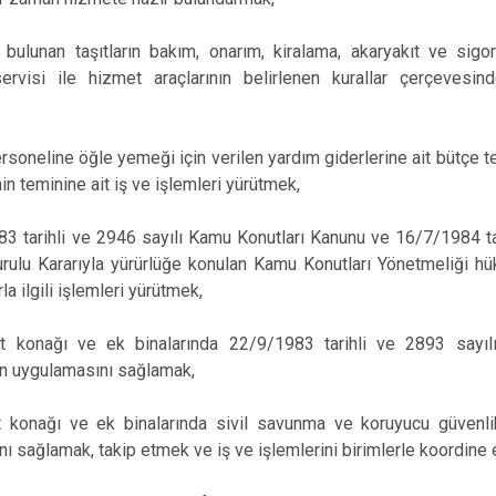
e bulunan taşıtların bakım, onarım, kiralama, akaryakıt ve sigo
ervisi ile hizmet araçlarının belirlenen kurallar çerçevesin
personeline öğle yemeği için verilen yardım giderlerine ait bütçe te
in teminine ait iş ve işlemleri yürütmek,
3 tarihli ve 2946 sayılı Kamu Konutları Kanunu ve 16/7/1984 ta
rulu Kararıyla yürürlüğe konulan Kamu Konutları Yönetmeliği hü
rla ilgili işlemleri yürütmek,
 konağı ve ek binalarında 22/9/1983 tarihli ve 2893 sayıl
in uygulamasını sağlamak,
 konağı ve ek binalarında sivil savunma ve koruyucu güvenlik 
ı sağlamak, takip etmek ve iş ve işlemlerini birimlerle koordine