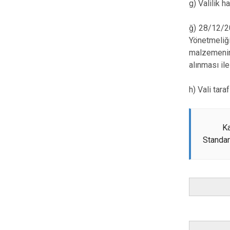
g) Valilik 
ğ) 28/12/20
Yönetmeliği
malzemenin 
alınması ile
h) Vali tar
K
Standar