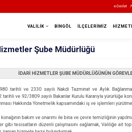
e-Devlet
VALİLİK
BİNGÖL
İLÇELERİMİZ
HİZMET
Valilikler
 Hizmetler Şube Müdürlüğü
İDARİ HİZMETLER ŞUBE MÜDÜRLÜĞÜNÜN GÖREVLE
980 tarihli ve 2330 sayılı Nakdi Tazminat ve Aylık Bağlanm
tarihli ve 92/3809 sayılı Bakanlar Kurulu Kararıyla yürürlüğe ko
nması Hakkında Yönetmelik kapsamındaki iş ve işlemleri yürütme
konağının bakım ve onarımı ile bina ve çevre temizliğinin yapılmas
er gibi tesisatların düzenli çalışmasını sağlamak, Valiliğe ait top
er zaman hizmete hazır bulundurmak,