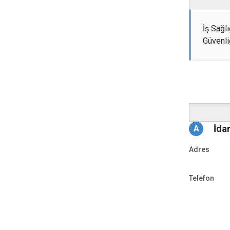
İş Sağl
Güvenli
İda
A
Adres
Telefon