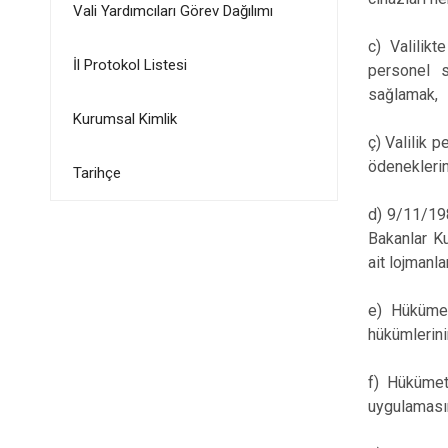
Vali Yardımcıları Görev Dağılımı
c) Valilikt
İl Protokol Listesi
personel s
sağlamak,
Kurumsal Kimlik
ç) Valilik 
ödeneklerin
Tarihçe
d) 9/11/198
Bakanlar Ku
ait lojmanla
e) Hükümet
hükümlerin
f) Hükümet
uygulamasın