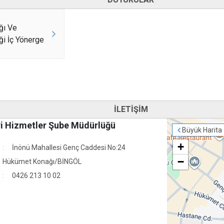
ığı Ve
ği İç Yönerge
İLETİŞİM
ri Hizmetler Şube Müdürlüğü
Büyük Harita
+
İnönü Mahallesi Genç Caddesi No:24
−
Hükümet Konağı/BİNGÖL
0426 213 10 02