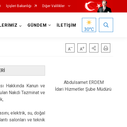
İçişleri Bakanlığı
Diğer Valilikler
LERİMİZ
GÜNDEM
İLETİŞİM
30
°C
Rİ
Abdulsamet ERDEM
ası Hakkında Kanun ve
İdari Hizmetler Şube Müdürü
nulan Nakdi Tazminat ve
k,
ını, elektrik, su, doğal
lantı salonları ve teknik