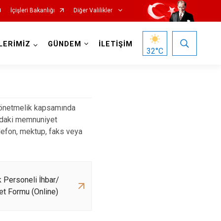
İçişleri Bakanlığı
Diğer Valilikler
LERİMİZ
GÜNDEM
İLETİŞİM
32
°C
Yönetmelik kapsamında
kındaki memnuniyet
telefon, mektup, faks veya
k Personeli İhbar/
et Formu (Online)