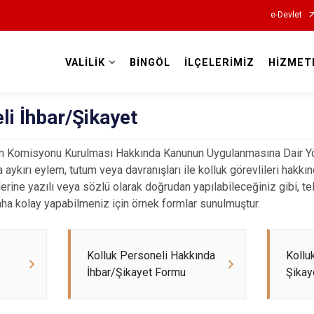
e-Devlet
VALİLİK
BİNGÖL
İLÇELERİMİZ
HİZMET
Valilikler
li İhbar/Şikayet
im Komisyonu Kurulması Hakkında Kanunun Uygulanmasına Dair 
a aykırı eylem, tutum veya davranışları ile kolluk görevlileri hak
imlerine yazılı veya sözlü olarak doğrudan yapılabileceğiniz gibi, 
daha kolay yapabilmeniz için örnek formlar sunulmuştur.
Kolluk Personeli Hakkında
Kollu
İhbar/Şikayet Formu
Şikay