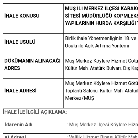
MUŞ İLİ MERKEZ İLÇESİ KARAK
İHALE KONUSU
SİTESİ MÜDÜRLÜĞÜ KOPMLEKS
YAPILARININ HURDA KARŞILIĞI Y
Birlik İhale Yönetmenliğinin 18. v
İHALE USULÜ
Usulü ile Açık Artırma Yöntemi
DÖKÜMANIN ALINACAĞI
Muş Merkez Köylere Hizmet Götürme
ADRES
Kültür Mah. Atatürk Bulvarı, Dış 
Muş Merkez Köylere Hizmet Götürme
İHALE ADRESİ
Toplantı Salonu; Kültür Mah. Atatür
Merkez/MUŞ
İHALE İLE İLGİLİ AÇIKLAMA:
İdarenin Adı
: Muş Merkez İlçesi Köylere Hizm
a) Adresi
: Valilik Hizmet Binası Kültür Mah