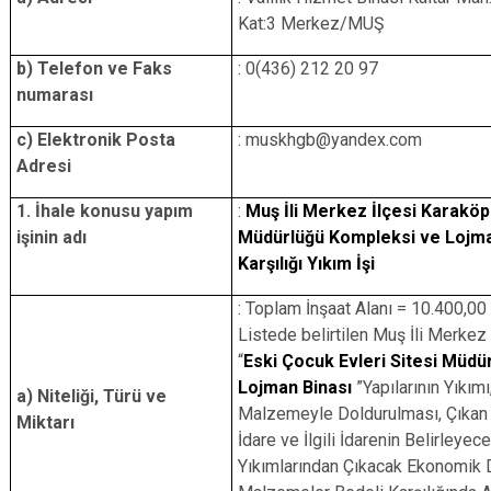
Kat:3 Merkez/MUŞ
b) Telefon ve Faks
: 0(436) 212 20 97
numarası
c) Elektronik Posta
: muskhgb@yandex.com
Adresi
1. İhale konusu yapım
:
Muş İli Merkez İlçesi Karaköpr
işinin adı
Müdürlüğü Kompleksi ve Lojman
Karşılığı Yıkım İşi
: Toplam İnşaat Alanı = 10.400,00
Listede belirtilen Muş İli Merke
“
Eski Çocuk Evleri Sitesi Müdü
Lojman Binası
”Yapılarının Yıkım
a) Niteliği, Türü ve
Malzemeyle Doldurulması, Çıkan İ
Miktarı
İdare ve İlgili İdarenin Belirleyec
Yıkımlarından Çıkacak Ekonomik 