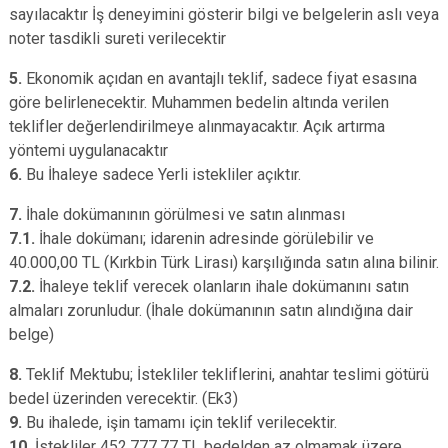
sayılacaktır İş deneyimini gösterir bilgi ve belgelerin aslı veya
noter tasdikli sureti verilecektir
5.
Ekonomik açıdan en avantajlı teklif, sadece fiyat esasına
göre belirlenecektir.
Muhammen bedelin altında verilen
teklifler değerlendirilmeye alınmayacaktır. Açık artırma
yöntemi uygulanacaktır
6.
Bu İhaleye sadece Yerli istekliler açıktır.
7.
İhale dokümanının görülmesi ve satın alınması
7.1.
İhale dokümanı; idarenin adresinde görülebilir ve
40.000,00 TL (Kırkbin Türk Lirası) karşılığında satın alına bilinir.
7.2.
İhaleye teklif verecek olanların ihale dokümanını satın
almaları zorunludur. (İhale dokümanının satın alındığına dair
belge)
8.
Teklif Mektubu; İstekliler tekliflerini, anahtar teslimi götürü
bedel üzerinden verecektir. (Ek3)
9.
Bu ihalede, işin tamamı için teklif verilecektir.
10.
İstekliler 452.777,77 TL bedelden az olmamak üzere