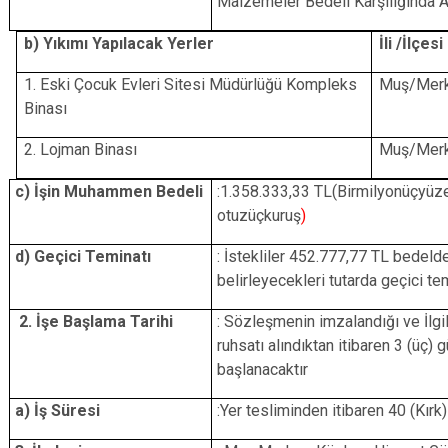
Malzemeler Bedeli Karşılığında Al
b) Yıkımı Yapılacak Yerler
İli /İlçesi
1. Eski Çocuk Evleri Sitesi Müdürlüğü Kompleks
Muş/Mer
Binası
2. Lojman Binası
Muş/Mer
c) İşin Muhammen Bedeli
:1.358.333,33 TL(Birmilyonüçyüze
otuzüçkuruş
)
d) Geçici Teminatı
: İstekliler 452.777,77 TL bedel
belirleyecekleri tutarda geçici te
2. İşe Başlama Tarihi
: Sözleşmenin imzalandığı ve İlgi
ruhsatı alındıktan itibaren 3 (üç) 
başlanacaktır
a) İş Süresi
:Yer tesliminden itibaren 40 (Kırk