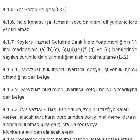
4.1.5.
Yer Gördü Belgesi(Ek1)
4.1.6.
İhale konusu işin tamamı veya bir kısmı alt yüklenicilere
yaptırılamaz.
4.1.7
. Köylere Hizmet Götürme Birlik İhale Yönetmenliğinin 11
İnci maddesinin (a),(b),(c), (ç),(d),(e),(f),(g) ve (ğ) bentlerinde
sayılan durumlarda olunmadığına ilişkin taahhütname (Ek2)
4.1.7.1
. Mevzuat hükümleri uyarınca sosyal güvenlik borcu
olmadığına dair belge
4.1.7.2
. Mevzuat hükümleri uyarınca vergi borcu olmadığına
dair belge
4.1.7.3
. İcra yazısı - İflası ilan edilen, zorunlu tasfiye kararı
verilen, alacaklılara karşı borçlarından dolayı mahkeme idaresi
altında bulunmadığına dair; İcra Dairesi veya
Mahkemelerinden alınacak evrak
4.1.8
. Vekâleten ihaleye katılma halinde, istekli adına katılan