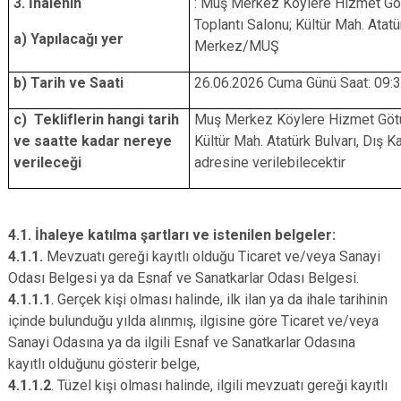
3. İhalenin
: Muş Merkez Köylere Hizmet Götü
Toplantı Salonu; Kültür Mah. Atatü
a) Yapılacağı yer
Merkez/MUŞ
b) Tarih ve Saati
26.06.2026 Cuma Günü Saat: 09:
c) Tekliflerin hangi tarih
Muş Merkez Köylere Hizmet Götürm
ve saatte kadar nereye
Kültür Mah. Atatürk Bulvarı, Dış
verileceği
adresine verilebilecektir
4.1. İhaleye katılma şartları ve istenilen belgeler:
4.1.1.
Mevzuatı gereği kayıtlı olduğu Ticaret ve/veya Sanayi
Odası Belgesi ya da Esnaf ve Sanatkarlar Odası Belgesi.
4.1.1.1
. Gerçek kişi olması halinde, ilk ilan ya da ihale tarihinin
içinde bulunduğu yılda alınmış, ilgisine göre Ticaret ve/veya
Sanayi Odasına ya da ilgili Esnaf ve Sanatkarlar Odasına
kayıtlı olduğunu gösterir belge,
4.1.1.2
. Tüzel kişi olması halinde, ilgili mevzuatı gereği kayıtlı