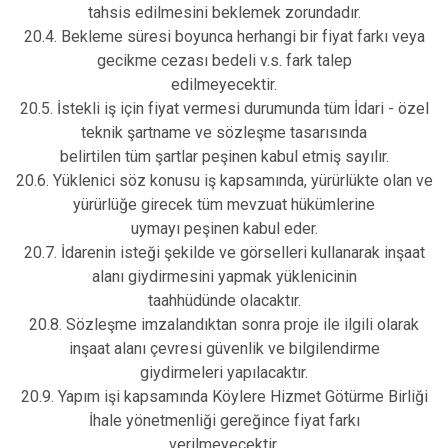
tahsis edilmesini beklemek zorundadır.
20.4. Bekleme süresi boyunca herhangi bir fiyat farkı veya
gecikme cezası bedeli v.s. fark talep
edilmeyecektir.
20.5. İstekli iş için fiyat vermesi durumunda tüm İdari - özel
teknik şartname ve sözleşme tasarısında
belirtilen tüm şartlar peşinen kabul etmiş sayılır.
20.6. Yüklenici söz konusu iş kapsamında, yürürlükte olan ve
yürürlüğe girecek tüm mevzuat hükümlerine
uymayı peşinen kabul eder.
20.7. İdarenin isteği şekilde ve görselleri kullanarak inşaat
alanı giydirmesini yapmak yüklenicinin
taahhüdünde olacaktır.
20.8. Sözleşme imzalandıktan sonra proje ile ilgili olarak
inşaat alanı çevresi güvenlik ve bilgilendirme
giydirmeleri yapılacaktır.
20.9. Yapım işi kapsamında Köylere Hizmet Götürme Birliği
İhale yönetmenliği gereğince fiyat farkı
verilmeyecektir.