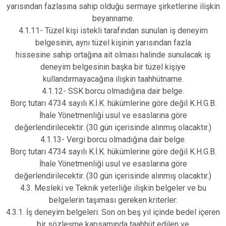
yarısından fazlasına sahip olduğu sermaye şirketlerine ilişkin
beyanname.
4.1.11- Tüzel kişi istekli tarafından sunulan iş deneyim
belgesinin, aynı tüzel kişinin yarısından fazla
hissesine sahip ortağına ait olması halinde sunulacak iş
deneyim belgesinin başka bir tüzel kişiye
kullandırmayacağına ilişkin taahhütname.
4.1.12- SSK borcu olmadığına dair belge.
Borç tutarı 4734 sayılı K.İ.K. hükümlerine göre değil K.H.G.B.
İhale Yönetmenliği usul ve esaslarına göre
değerlendirilecektir. (30 gün içerisinde alınmış olacaktır.)
4.1.13- Vergi borcu olmadığına dair belge.
Borç tutarı 4734 sayılı K.İ.K. hükümlerine göre değil K.H.G.B.
İhale Yönetmenliği usul ve esaslarına göre
değerlendirilecektir. (30 gün içerisinde alınmış olacaktır.)
4.3. Mesleki ve Teknik yeterliğe ilişkin belgeler ve bu
belgelerin taşıması gereken kriterler:
4.3.1. İş deneyim belgeleri: Son on beş yıl içinde bedel içeren
bir sözleşme kapsamında taahhüt edilen ve