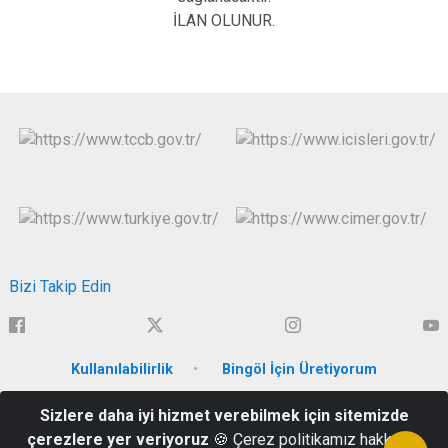
İLAN OLUNUR.
Bizi Takip Edin
Kullanılabilirlik
Bingöl İçin Üretiyorum
Sizlere daha iyi hizmet verebilmek için sitemizde
İnönü Mahallesi Genç Caddesi No:24 Hükümet Konağı / BİNGÖL
çerezlere yer veriyoruz
🍪 Çerez politikamız hakkında