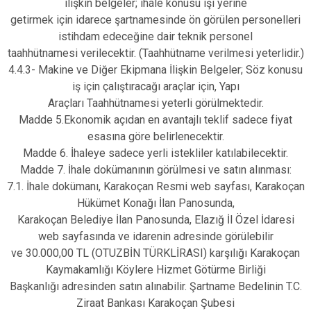
ilişkin belgeler; ihale konusu işi yerine
getirmek için idarece şartnamesinde ön görülen personelleri
istihdam edeceğine dair teknik personel
taahhütnamesi verilecektir. (Taahhütname verilmesi yeterlidir.)
4.4.3- Makine ve Diğer Ekipmana İlişkin Belgeler; Söz konusu
iş için çalıştıracağı araçlar için, Yapı
Araçları Taahhütnamesi yeterli görülmektedir.
Madde 5.Ekonomik açıdan en avantajlı teklif sadece fiyat
esasına göre belirlenecektir.
Madde 6. İhaleye sadece yerli istekliler katılabilecektir.
Madde 7. İhale dokümanının görülmesi ve satın alınması:
7.1. İhale dokümanı, Karakoçan Resmi web sayfası, Karakoçan
Hükümet Konağı İlan Panosunda,
Karakoçan Belediye İlan Panosunda, Elazığ İl Özel İdaresi
web sayfasında ve idarenin adresinde görülebilir
ve 30.000,00 TL (OTUZBİN TÜRKLİRASI) karşılığı Karakoçan
Kaymakamlığı Köylere Hizmet Götürme Birliği
Başkanlığı adresinden satın alınabilir. Şartname Bedelinin T.C.
Ziraat Bankası Karakoçan Şubesi