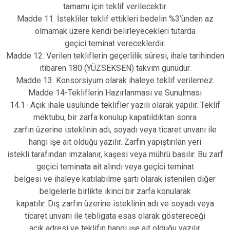
tamamı için teklif verilecektir.
Madde 11. İstekliler teklif ettikleri bedelin %3’ünden az
olmamak üzere kendi belirleyecekleri tutarda
geçici teminat vereceklerdir.
Madde 12. Verilen tekliflerin geçerlilik süresi, ihale tarihinden
itibaren 180 (YÜZSEKSEN) takvim günüdür.
Madde 13. Konsorsiyum olarak ihaleye teklif verilemez.
Madde 14-Tekliflerin Hazırlanması ve Sunulması
14.1- Açık ihale usulünde teklifler yazılı olarak yapılır. Teklif
mektubu, bir zarfa konulup kapatıldıktan sonra
zarfın üzerine isteklinin adı, soyadı veya ticaret unvanı ile
hangi işe ait olduğu yazılır. Zarfın yapıştırılan yeri
istekli tarafından imzalanır, kaşesi veya mührü basılır. Bu zarf
geçici teminata ait alındı veya geçici teminat
belgesi ve ihaleye katılabilme şartı olarak istenilen diğer
belgelerle birlikte ikinci bir zarfa konularak
kapatılır. Dış zarfın üzerine isteklinin adı ve soyadı veya
ticaret unvanı ile tebligata esas olarak göstereceği
açık adresi ve teklifin hangi işe ait olduğu yazılır.