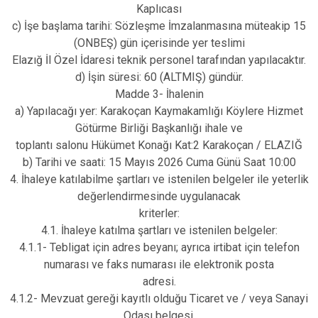
Kaplıcası
c) İşe başlama tarihi: Sözleşme İmzalanmasına müteakip 15
(ONBEŞ) gün içerisinde yer teslimi
Elazığ İl Özel İdaresi teknik personel tarafından yapılacaktır.
d) İşin süresi: 60 (ALTMIŞ) gündür.
Madde 3- İhalenin
a) Yapılacağı yer: Karakoçan Kaymakamlığı Köylere Hizmet
Götürme Birliği Başkanlığı ihale ve
toplantı salonu Hükümet Konağı Kat:2 Karakoçan / ELAZIĞ
b) Tarihi ve saati: 15 Mayıs 2026 Cuma Günü Saat 10:00
4. İhaleye katılabilme şartları ve istenilen belgeler ile yeterlik
değerlendirmesinde uygulanacak
kriterler:
4.1. İhaleye katılma şartları ve istenilen belgeler:
4.1.1- Tebligat için adres beyanı; ayrıca irtibat için telefon
numarası ve faks numarası ile elektronik posta
adresi.
4.1.2- Mevzuat gereği kayıtlı olduğu Ticaret ve / veya Sanayi
Odası belgesi.