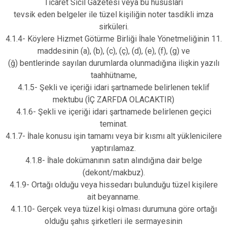
Ticaret Sicil Gazetesi veya bu hususları
tevsik eden belgeler ile tüzel kişiliğin noter tasdikli imza
sirküleri.
4.1.4- Köylere Hizmet Götürme Birliği İhale Yönetmeliğinin 11.
maddesinin (a), (b), (c), (ç), (d), (e), (f), (g) ve
(ğ) bentlerinde sayılan durumlarda olunmadığına ilişkin yazılı
taahhütname,
4.1.5- Şekli ve içeriği idari şartnamede belirlenen teklif
mektubu (İÇ ZARFDA OLACAKTIR)
4.1.6- Şekli ve içeriği idari şartnamede belirlenen geçici
teminat.
4.1.7- İhale konusu işin tamamı veya bir kısmı alt yüklenicilere
yaptırılamaz.
4.1.8- İhale dokümanının satın alındığına dair belge
(dekont/makbuz).
4.1.9- Ortağı olduğu veya hissedarı bulunduğu tüzel kişilere
ait beyanname.
4.1.10- Gerçek veya tüzel kişi olması durumuna göre ortağı
olduğu şahıs şirketleri ile sermayesinin