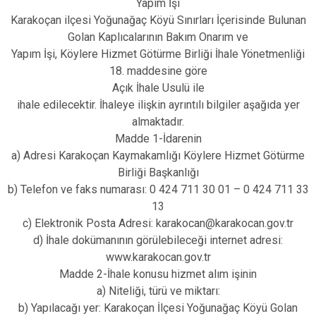
Yapım İşi
Karakoçan ilçesi Yoğunağaç Köyü Sınırları İçerisinde Bulunan
Golan Kaplıcalarının Bakım Onarım ve
Yapım İşi, Köylere Hizmet Götürme Birliği İhale Yönetmenliği
18. maddesine göre
Açık İhale Usulü ile
ihale edilecektir. İhaleye ilişkin ayrıntılı bilgiler aşağıda yer
almaktadır.
Madde 1-İdarenin
a) Adresi Karakoçan Kaymakamlığı Köylere Hizmet Götürme
Birliği Başkanlığı
b) Telefon ve faks numarası: 0 424 711 30 01 – 0 424 711 33
13
c) Elektronik Posta Adresi: karakocan@karakocan.gov.tr
d) İhale dokümanının görülebileceği internet adresi:
www.karakocan.gov.tr
Madde 2-İhale konusu hizmet alım işinin
a) Niteliği, türü ve miktarı:
b) Yapılacağı yer: Karakoçan İlçesi Yoğunağaç Köyü Golan