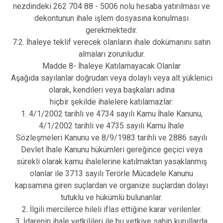
nezdindeki 262 704 88 - 5006 nolu hesaba yatırılması ve
dekontunun ihale işlem dosyasına konulması
gerekmektedir.
7.2. İhaleye teklif verecek olanların ihale dokümanını satın
almaları zorunludur.
Madde 8- İhaleye Katılamayacak Olanlar
Aşağıda sayılanlar doğrudan veya dolaylı veya alt yüklenici
olarak, kendileri veya başkaları adına
hiçbir şekilde ihalelere katılamazlar:
1. 4/1/2002 tarihli ve 4734 sayılı Kamu İhale Kanunu,
4/1/2002 tarihli ve 4735 sayılı Kamu İhale
Sözleşmeleri Kanunu ve 8/9/1983 tarihli ve 2886 sayılı
Devlet İhale Kanunu hükümleri gereğince geçici veya
sürekli olarak kamu ihalelerine katılmaktan yasaklanmış
olanlar ile 3713 sayılı Terörle Mücadele Kanunu
kapsamına giren suçlardan ve organize suçlardan dolayı
tutuklu ve hükümlü bulunanlar.
2. İlgili mercilerce hileli iflas ettiğine karar verilenler.
3. İdarenin ihale yetkilileri ile bu yetkiye sahip kurullarda